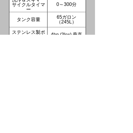
0～300分
サイクルタイマ
ー
65ガロン
タンク容量
（245L）
ステンレス製ポ
4hp (3kw) 垂直
ンプ
ターンテーブル
含まれるもの
ジョグスイッチ
水位スイッチ
含まれるもの
低水位自動停止
含まれるもの
低水位自動給水
含まれません
システム
ヒーター故障警
含まれるもの
報
ヒーターの自動
含まれるもの
停止装置が故障