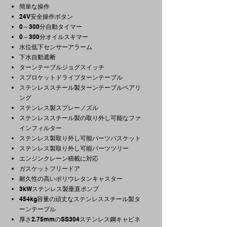
簡単な操作
24V安全操作ボタン
0～300分自動タイマー
0～300分オイルスキマー
水位低下センサーアラーム
下水自動遮断
ターンテーブルジョグスイッチ
スプロケットドライブターンテーブル
ステンレススチール製ターンテーブルベアリ
ング
ステンレス製スプレーノズル
ステンレススチール製の取り外し可能なファ
インフィルター
ステンレス製取り外し可能パーツバスケット
ステンレス製取り外し可能パーツツリー
エンジンクレーン積載に対応
ガスケットフリードア
耐久性の高いポリウレタンキャスター
3kWステンレス製垂直ポンプ
454kg容量の頑丈なステンレススチール製タ
ーンテーブル
厚さ2.75mmのSS304ステンレス鋼キャビネ