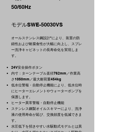
50/60Hz
モデルSWE-50030VS
オールステンレス鋼設計*により、装置の防
錆性および耐腐食性が大幅に向上し、スプレ
ー洗浄キャビネットの長寿命化を実現しま
す。
24V安全操作ボタン
内寸：ターンテーブル直径762mm／作業高
さ1050mm／最大耐荷重454kg
低水位警報・自動停止機能により、低水位時
にヒーターエレメントやウォーターポンプを
保護します。
ヒーター異常警報・自動停止機能
ステンレス鋼製オイルスキマーにより、洗浄
液の使用寿命が延び、交換頻度を低減できま
す。
水圧低下を招きやすい水駆動式モデルとは異