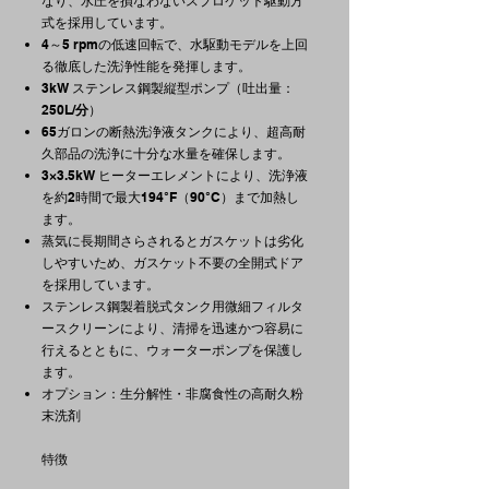
なり、水圧を損なわないスプロケット駆動方
式を採用しています。
4～5 rpmの低速回転で、水駆動モデルを上回
る徹底した洗浄性能を発揮します。
3kW ステンレス鋼製縦型ポンプ（吐出量：
250L/
分
）
65ガロンの断熱洗浄液タンクにより、超高耐
久部品の洗浄に十分な水量を確保します。
3×3.5kW ヒーターエレメントにより、洗浄液
を約2時間で最大194°F（90°C）まで加熱し
ます。
蒸気に長期間さらされるとガスケットは劣化
しやすいため、ガスケット不要の全開式ドア
を採用しています。
ステンレス鋼製着脱式タンク用微細フィルタ
ースクリーンにより、清掃を迅速かつ容易に
行えるとともに、ウォーターポンプを保護し
ます。
オプション：生分解性・非腐食性の高耐久粉
末洗剤
特徴