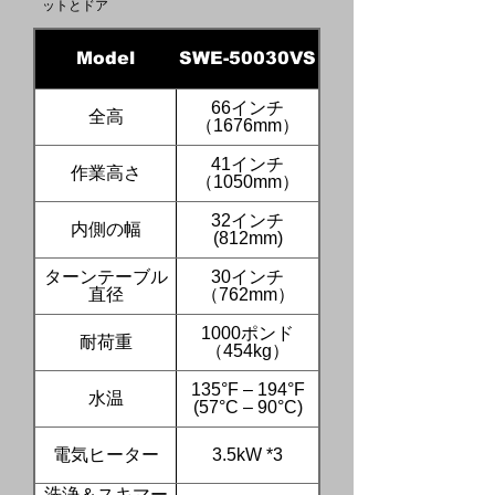
ットとドア
Model
SWE-50030VS
66インチ
全高
（1676mm）
41インチ
作業高さ
（1050mm）
32インチ
内側の幅
(812mm)
ターンテーブル
30インチ
直径
（762mm）
1000ポンド
耐荷重
（454kg）
135°F – 194°F
水温
(57°C – 90°C)
電気ヒーター
3.5kW *3
洗浄＆スキマー