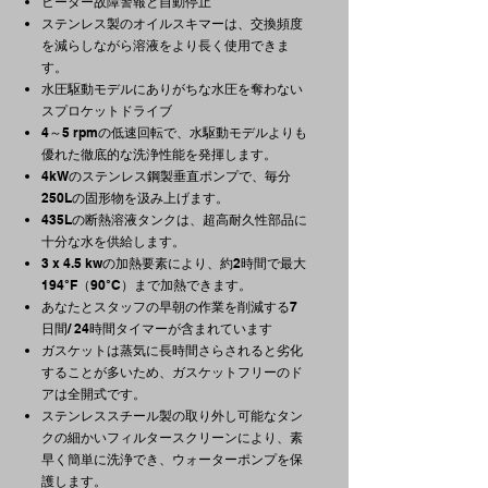
ヒーター故障警報と自動停止
ステンレス製のオイルスキマーは、交換頻度
を減らしながら溶液をより長く使用できま
す。
水圧駆動モデルにありがちな水圧を奪わない
スプロケットドライブ
4～5 rpmの低速回転で、水駆動モデルよりも
優れた徹底的な洗浄性能を発揮します。
4kWのステンレス鋼製垂直ポンプで、毎分
250Lの固形物を汲み上げます。
435Lの断熱溶液タンクは、超高耐久性部品に
十分な水を供給します。
3 x 4.5 kwの加熱要素により、約2時間で最大
194°F（90°C）まで加熱できます。
あなたとスタッフの早朝の作業を削減する7
日間/ 24時間タイマーが含まれています
ガスケットは蒸気に長時間さらされると劣化
することが多いため、ガスケットフリーのド
アは全開式です。
ステンレススチール製の取り外し可能なタン
クの細かいフィルタースクリーンにより、素
早く簡単に洗浄でき、ウォーターポンプを保
護します。