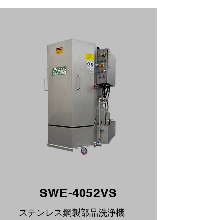
SWE-4052VS
ステンレス鋼製部品洗浄機