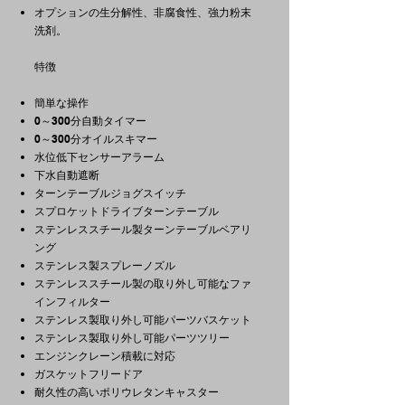
オプションの生分解性、非腐食性、強力粉末
洗剤。
特徴
簡単な操作
0～300分自動タイマー
0～300分オイルスキマー
水位低下センサーアラーム
下水自動遮断
ターンテーブルジョグスイッチ
スプロケットドライブターンテーブル
ステンレススチール製ターンテーブルベアリ
ング
ステンレス製スプレーノズル
ステンレススチール製の取り外し可能なファ
インフィルター
ステンレス製取り外し可能パーツバスケット
ステンレス製取り外し可能パーツツリー
エンジンクレーン積載に対応
ガスケットフリードア
耐久性の高いポリウレタンキャスター