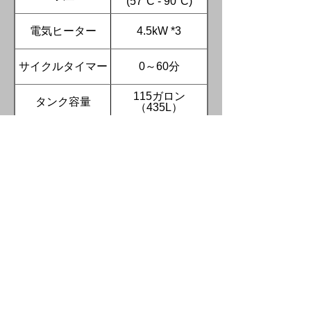
(57°C - 90°C)
電気ヒーター
4.5kW *3
サイクルタイマー
0～60分
115ガロン
タンク容量
（435L）
ステンレス製ポン
4kW 垂直
プ
ターンテーブルジ
含まれるもの
ョグスイッチ
水位スイッチ
含まれるもの
低水位自動停止
含まれるもの
低水位自動給水シ
含まれるもの
ステム