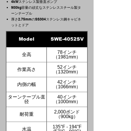
4kWステンレス製垂直ポンプ
900kg容量の頑丈なステンレススチール製タ
ーンテーブル
厚さ2.75mmのSS304ステンレス鋼キャビネ
ットとドア
Model
SWE-4052SV
78インチ
全高
（1981mm）
52インチ
作業高さ
（1320mm）
42インチ
内側の幅
（1066mm）
ターンテーブル直
40インチ
径
（1000mm）
2,000ポンド
耐荷重
（900kg）
135°F - 194°F
水温