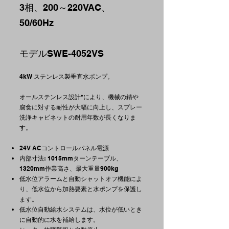
3相、200～220VAC、
50/60Hz
モデルSWE-4052VS
4kW ステンレス製垂直水ポンプ。
オールステンレス設計*により、機械の錆や
腐食に対する耐性が大幅に向上し、スプレー
洗浄キャビネットの耐用年数が長くなりま
す。
24V ACコントロールパネル電源
内部寸法: 1015mmターンテーブル、
1320mm作業高さ、最大重量900kg
低水位アラームと自動シャットオフ機能によ
り、低水位から加熱要素と水ポンプを保護し
ます。
低水位自動給水システムは、水位が低いとき
に自動的に水を補給します。