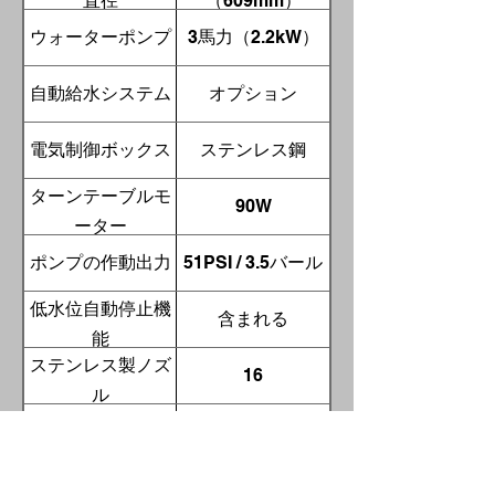
直径
（609mm）
ウォーターポンプ
3馬力（2.2kW）
自動給水システム
オプション
電気制御ボックス
ステンレス鋼
ターンテーブルモ
90W
ーター
ポンプの作動出力
51PSI / 3.5バール
低水位自動停止機
含まれる
能
ステンレス製ノズ
16
ル
スプロケットドラ
含まれる
イブ
29インチ
内幅