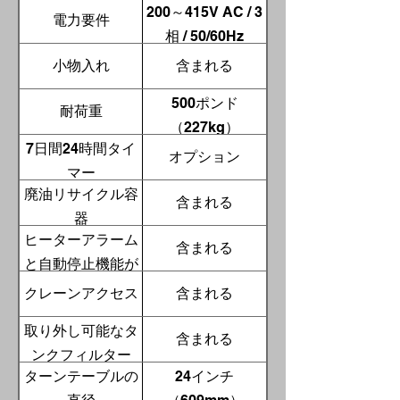
200～415V AC / 3
電力要件
相 / 50/60Hz
小物入れ
含まれる
500ポンド
耐荷重
（227kg）
7日間24時間タイ
オプション
マー
廃油リサイクル容
含まれる
器
ヒーターアラーム
含まれる
と自動停止機能が
故障しています
クレーンアクセス
含まれる
取り外し可能なタ
含まれる
ンクフィルター
ターンテーブルの
24インチ