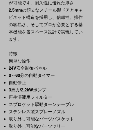
が可能です。耐久性に優れた厚さ
2.5mmの頑丈なスチール製ドアとキャ
ビネット構造を採用し、信頼性、操作
の容易さ、そしてプロが必要とする基
本機能を省スペース設計で実現してい
ます。
特徴
簡単な操作
24V安全制御パネル
0～60分の自動タイマー
自動停止
3馬力/2.2kWポンプ
再生溶液用フィルター
スプロケット駆動ターンテーブル
ステンレス製スプレーノズル
取り外し可能なパーツバスケット
取り外し可能なパーツツリー