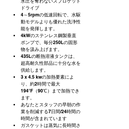
水圧を奪わないスプロケット
ドライブ
4～5rpmの低速回転で、水駆
動モデルよりも優れた洗浄性
能を発揮します。
4kWのステンレス鋼製垂直
ポンプで、毎分250Lの固形
物を汲み上げます。
435Lの断熱溶液タンクは、
超高耐久性部品に十分な水を
供給します。
3 x 4.5 kwの加熱要素によ
り、約2時間で最大
194°F（90℃）まで加熱でき
ます。
あなたとスタッフの早朝の作
業を削減する7日間/24時間の
時間が含まれています
ガスケットは蒸気に長時間さ