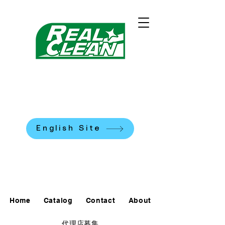
REALCLEAN CLEANING
MACHINES K.K.
​米国式部品洗浄機
English Site
0120-90-7684
Home
Catalog
Contact
About
代理店募集