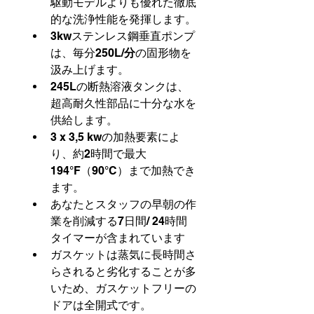
駆動モデルよりも優れた徹底
的な洗浄性能を発揮します。
3kwステンレス鋼垂直ポンプ
は、毎分250L/
分
の固形物を
汲み上げます。
245Lの断熱溶液タンクは、
超高耐久性部品に十分な水を
供給します。
3 x 3,5 kwの加熱要素によ
り、約2時間で最大
194°F（90°C）まで加熱でき
ます。
あなたとスタッフの早朝の作
業を削減する7日間/ 24時間
タイマーが含まれています
ガスケットは蒸気に長時間さ
らされると劣化することが多
いため、ガスケットフリーの
ドアは全開式です。