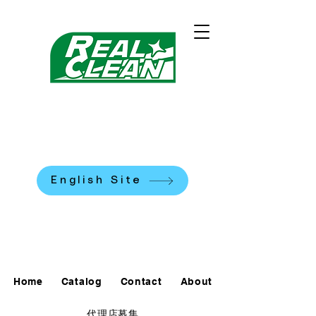
REALCLEAN CLEANING
MACHINES K.K.
​米国式部品洗浄機
English Site
0120-90-7684
Home
Catalog
Contact
About
代理店募集