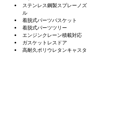
ステンレス鋼製スプレーノズ
ル
着脱式パーツバスケット
着脱式パーツツリー
エンジンクレーン積載対応
ガスケットレスドア
高耐久ポリウレタンキャスタ
ー
オイルスキマー
ステンレス鋼製ポンプインペ
ラ
耐荷重454kg高耐久ターンテ
ーブル
板厚（2.65mm／0.1046 イン
チ）鋼製ドア・キャビネット
銀灰色
Product Info