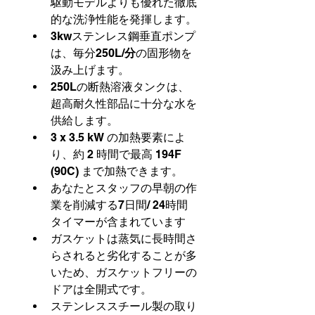
駆動モデルよりも優れた徹底
的な洗浄性能を発揮します。
3kwステンレス鋼垂直ポンプ
は、毎分250L/
分
の固形物を
汲み上げます。
250Lの断熱溶液タンクは、
超高耐久性部品に十分な水を
供給します。
3 x 3.5 kW の加熱要素によ
り、約 2 時間で最高 194F 
(90C) まで加熱できます。
あなたとスタッフの早朝の作
業を削減する7日間/ 24時間
タイマーが含まれています
ガスケットは蒸気に長時間さ
らされると劣化することが多
いため、ガスケットフリーの
ドアは全開式です。
ステンレススチール製の取り