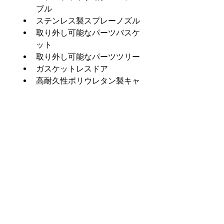
ブル
ステンレス製スプレーノズル
取り外し可能なパーツバスケ
ット
取り外し可能なパーツツリー
ガスケットレスドア
高耐久性ポリウレタン製キャ
スター
オイルスキマー
ステンレス製ポンプインペラ
クレーンアクセス上部
耐荷重500ポンドの頑丈なタ
ーンテーブル
厚さ2.5mmのスチール製ド
アとキャビネット
グレーで色を塗る
Product Info