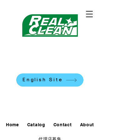
REALCLEAN CLEANING
MACHINES K.K.
​米国式部品洗浄機
English Site
0120-90-7684
Home
Catalog
Contact
About
代理店募集