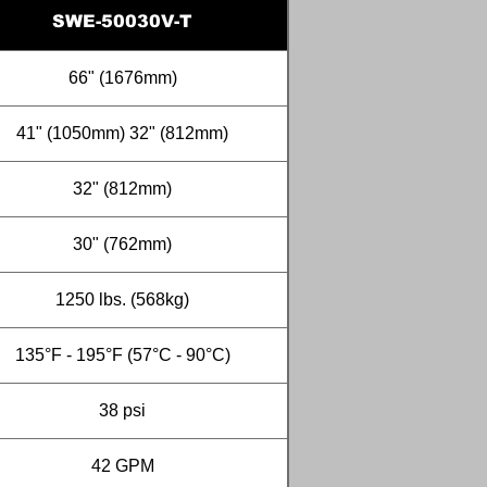
SWE-50030V-T
66" (1676mm)
41" (1050mm) 32" (812mm)
32" (812mm)
30" (762mm)
1250 lbs. (568kg)
135°F - 195°F (57°C - 90°C)
38 psi
42 GPM