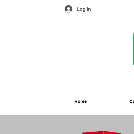
Log In
R
Home
C