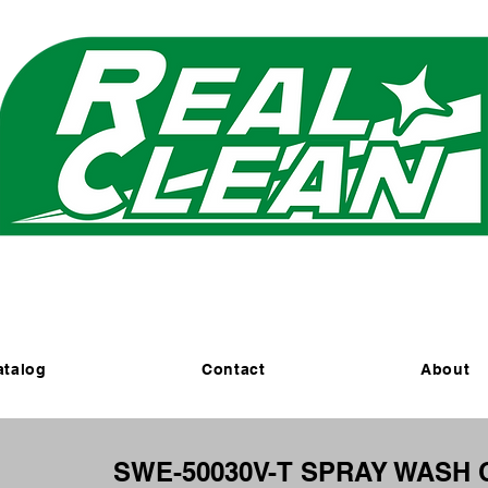
EALCLEAN CLEANING MACHINES K.
​米国式部品洗浄機
atalog
Contact
About
SWE-50030V-T SPRAY WASH 