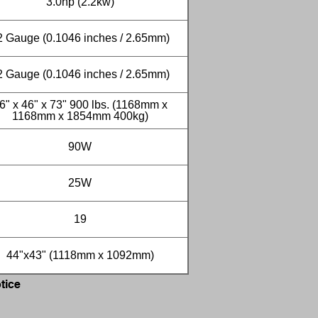
3.0hp (2.2kw)
2 Gauge (0.1046 inches / 2.65mm)
2 Gauge (0.1046 inches / 2.65mm)
6" x 46" x 73" 900 lbs. (1168mm x
1168mm x 1854mm 400kg)
90W
25W
19
44"x43" (1118mm x 1092mm)
tice