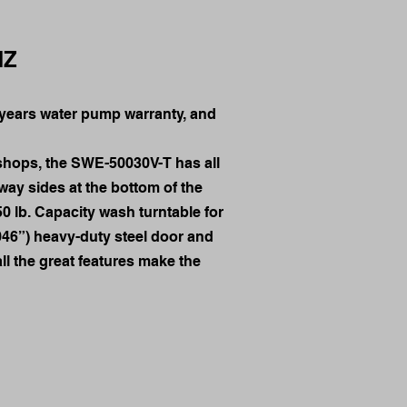
HZ
) years water pump warranty, and
 shops, the SWE-50030V-T has all
way sides at the bottom of the
0 lb. Capacity wash turntable for
046”) heavy-duty steel door and
ll the great features make the